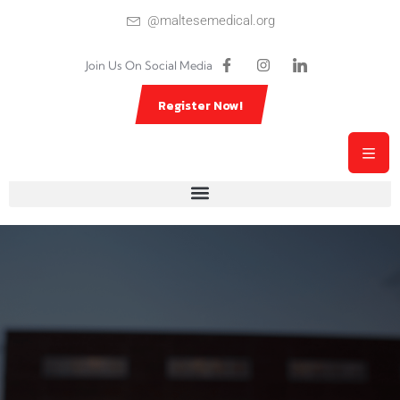
@maltesemedical.org
Join Us On Social Media
Register Now!