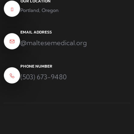
OUR LOCATION
Portland, Oregon
EMAIL ADDRESS
@maltesemedical.org
PHONE NUMBER
(503) 673-9480