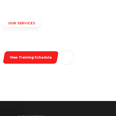
OUR SERVICES
BECOME THE RESPONDER
Need Help?
View Training Schedule
(503) 673-9480